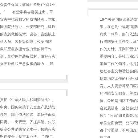
众责任保险；鼓励经营财产保险业
险。” 有些常委会委员提出，草
灾害中抗震救灾的成功经验，增加
19个关键词解读新消
国务院法制办、公安部研究，建议
果，在总则中规定“消
的应急救援技术、设备；县级以上
府统一领导、部门依法
供人员、装备等保障；公安消防
行消防安全责任制，建
救和应急救援专业力量的骨干作
作的方针、原则和责任
训，维护保养装备器材，做好火灾
重要内容，是社会稳定
扑救和应急救援的能力......详
消防工作的领导，这是
建社会主义和谐社会的
这是消防工作的社会化
育、人力资源等部门应
的消防安全职责。单位
贯彻《中华人民共和国消防法》、
体。公民是消防工作的
中央、国务院关于安全生产及消防
会发展进步，全社会抗御
领导、部门依法监管、单位全面负
位”、“公民”四者都是
同责、一岗双责、齐抓共管、失职
单位全面负责、公民积
提高公共消防安全水平，预防火灾
都非常重要，不可偏废，
产安全，制定本办法。 [2]第二
请下载