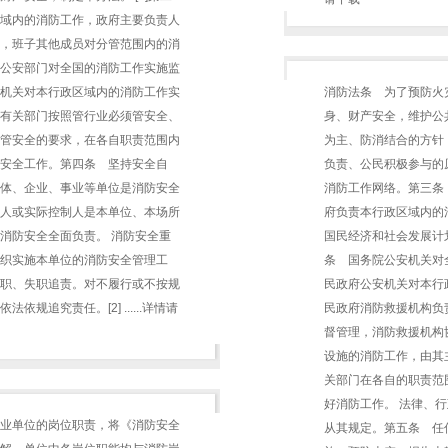
域内的消防工作，政府主要负责人
，班子其他成员对分管范围内的消
公安部门对全国的消防工作实施监
机关对本行政区域内的消防工作实
消防法条 为了预防火
有关部门按照管行业必须管安全、
身、财产安全，维护公
管安全的要求，在各自职责范围内
为主、防消结合的方针
安全工作。第四条 坚持安全自
负责、公民积极参与的
体、企业、事业等单位是消防安全
消防工作网络。第三条
人或实际控制人是本单位、本场所
府负责本行政区域内的
消防安全全面负责。 消防安全重
国民经济和社会发展计
织实施本单位的消防安全管理工
条 国务院公安机关对
职、失职追责。对不履行或不按规
民政府公安机关对本行
规追究责任。[2] ......详情请
民政府消防救援机构负
督管理，消防救援机构
设施的消防工作，由其
关部门在各自的职责范
好消防工作。 法律、
业单位的岗位职责，将《消防安全
从其规定。第五条 任