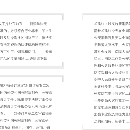
整改不是处罚前置 新消防法规
孟建柱：以实施新消防
准的，必须符合行业标准。禁止生
部长孟建柱今天在全国
以及明令淘汰的消防产品。依法实
公安消防官兵要以全面
有法定资质的认证机构按照标准、
学防范火灾水平、火灾
，方可生产、销售和使用。 专家
济社会发展、保障人民
的质量问题......详情请下载
指出，消防工作是公安
理和公共服务职能的重
防监督和灭火救援职责
保护人民群众生命财
消防法(修订草案)对修订草案二次
孟建柱要求，各级公安
同内司委和国务院法制办、公安部
树立防范重于救灾的工
设计文件，除依照本法规定由公安
一步提高火灾扑救水平
消防设计文件报公安机关消防机构
限度地避免和减少官兵
抽查。 对修订草案二次审议稿第
加强专业应急救援力量
司委和国务院法制办、公安部研
众的新期待、新要求....
聚集场所和生产、储存、运输、销