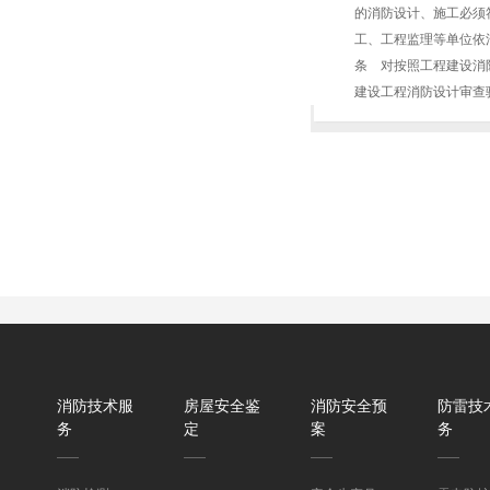
的消防设计、施工必须
工、工程监理等单位依
条 对按照工程建设消
建设工程消防设计审查验收
消防技术服
房屋安全鉴
消防安全预
防雷技
务
定
案
务