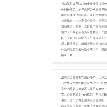
售易燃易爆危险品的企业投保火灾公
务的保险公司承保火灾公众责任保
案应当体现消防队伍在汶川特大地震
相应规定。法律委员会经同内司委和
增加规定：鼓励、支持推广使用先进
地方人民政府应当为应急救援工作提
队、专职消防队应当充分发挥火灾扑
用，按照规定，组织实施专业技能培
扑救和应急救援执勤各项工作，提高火灾
情请下载
消防安全责任制实施办法条 为深入
《中华人民共和国安全生产法》和党
安全的重要决策部署，按照政府统一
责、公民积极参与的原则，坚持党政
追责，进一步健全消防安全责任制，
和减少火灾危害，保障人民群众生命财