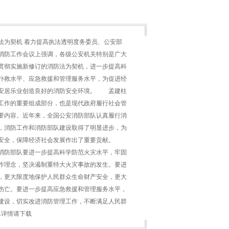
法为契机 着力提高执法透明度务委员、公安部
消防工作会议上强调，各级公安机关特别是广大
贯彻实施新修订的消防法为契机，进一步提高科
扑救水平、应急救援和管理服务水平，为促进经
安居乐业创造良好的消防安全环境。 孟建柱
工作的重要组成部分，也是现代政府履行社会管
要内容。近年来，全国公安消防部队认真履行消
，消防工作和消防部队建设取得了明显进步，为
产安全，保障经济社会发展作出了重要贡献。
消防部队要进一步提高科学防范火灾水平，牢固
作理念，坚决遏制重特大火灾事故的发生。要进
，更大限度地保护人民群众生命财产安全，更大
伤亡。要进一步提高应急救援和管理服务水平，
建设，切实改进消防管理工作，不断满足人民群
..详情请下载