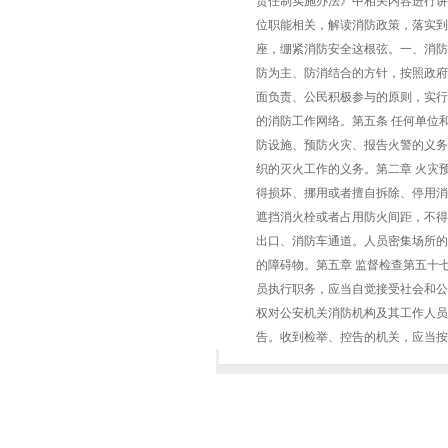
责任制实施办法》中相关内容进行讲
位职能相关，解读消防政策，落实到
座，绷紧消防安全这根弦。一、消防
防为主、防消结合的方针，按照政府
面负责、公民积极参与的原则，实行
的消防工作网络。第五条 任何单位
防设施、预防火灾、报告火警的义务
织的灭火工作的义务。第二章 火灾
得损坏、挪用或者擅自拆除、停用消
遮挡消火栓或者占用防火间距，不得
出口、消防车通道。人员密集场所的
的障碍物。第五章 监督检查第五十
员执行职务，应当自觉接受社会和公
权对公安机关消防机构及其工作人员
告。收到检举、控告的机关，应当按照职