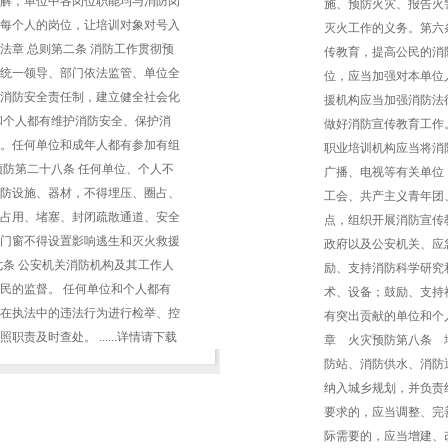
解，单位中各岗位职能均与消防岗
施、预防火灾、报告火
每个人的岗位，让培训对象对号入
灭火工作的义务。第六
法章 总则第二条 消防工作贯彻预
传教育，提高公民的消
统一领导、部门依法监管、单位全
位，应当加强对本单位
消防安全责任制，建立健全社会化
援机构应当加强消防法
和个人都有维护消防安全、保护消
做好消防宣传教育工作
。任何单位和成年人都有参加有组
职业培训机构应当将消
预防第二十八条 任何单位、个人不
广播、电视等有关单位
防设施、器材，不得埋压、圈占、
工会、共产主义青年团
占用、堵塞、封闭疏散通道、安全
点，组织开展消防宣传
门窗不得设置影响逃生和灭火救援
政府以及公安机关、应
七条 公安机关消防机构及其工作人
励、支持消防科学研究
民的监督。 任何单位和个人都有
术、设备；鼓励、支持
在执法中的违法行为进行检举、控
有突出贡献的单位和个
责及时查处。 ......详情请下载
章 火灾预防第八条 
防站、消防供水、消防
纳入城乡规划，并负责
要求的，应当调整、完
际需要的，应当增建、