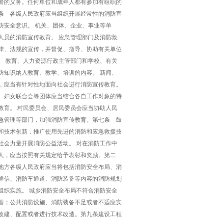
警的义务。任何单位和成年人都有参加有组织的
条 各级人民政府应当组织开展经常性的消防宣
防安全意识。 机关、团体、企业、事业等单
人员的消防宣传教育。 应急管理部门及消防救
律、法规的宣传，并督促、指导、协助有关单位
。 教育、人力资源行政主管部门和学校、有关
防知识纳入教育、教学、培训的内容。 新闻、
，应当有针对性地面向社会进行消防宣传教育。
、妇女联合会等团体应当结合各自工作对象的特
教育。 村民委员会、居民委员会应当协助人民
急管理等部门，加强消防宣传教育。第七条 鼓
和技术创新，推广使用先进的消防和应急救援技
社会力量开展消防公益活动。 对在消防工作中
人，应当按照有关规定给予表彰和奖励。第二
地方各级人民政府应当将包括消防安全布局、消
通信、消防车通道、消防装备等内容的消防规划
组织实施。 城乡消防安全布局不符合消防安全
善；公共消防设施、消防装备不足或者不适应实
改建、配置或者进行技术改造。第九条建设工程